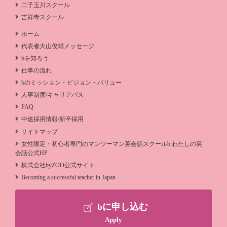
二子玉川スクール
吉祥寺スクール
ホーム
代表者大山俊輔メッセージ
bを知ろう
仕事の流れ
bのミッション・ビジョン・バリュー
人事制度/キャリアパス
FAQ
中途採用情報/新卒採用
サイトマップ
女性限定・初心者専門のマンツーマン英会話スクールb わたしの英
会話公式HP
株式会社byZOO公式サイト
Becoming a successful teacher in Japan
bに申し込む
Apply